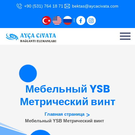
+90 (531) 764 18 71
bektas@aycacivata.com
|
Мебельный YSB
Метрический винт
Главная страница
Мебельный YSB Метрический винт